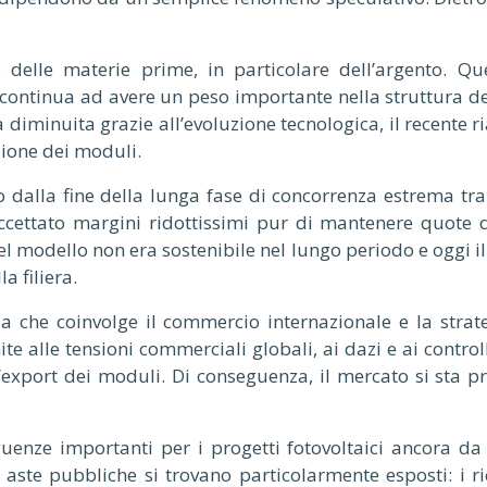
o delle materie prime, in particolare dell’argento. Q
 continua ad avere un peso importante nella struttura de
 diminuita grazie all’evoluzione tecnologica, il recente r
zione dei moduli.
alla fine della lunga fase di concorrenza estrema tra p
cettato margini ridottissimi pur di mantenere quote d
uel modello non era sostenibile nel lungo periodo e oggi i
a filiera.
 che coinvolge il commercio internazionale e la strateg
nite alle tensioni commerciali globali, ai dazi e ai contr
l’export dei moduli. Di conseguenza, il mercato si sta
enze importanti per i progetti fotovoltaici ancora da 
 aste pubbliche si trovano particolarmente esposti: i ric