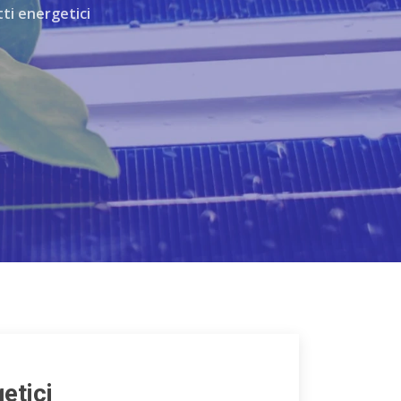
tti energetici
etici