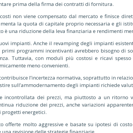
re prima della firma dei contratti di fornitura.
costi non viene compensato dal mercato e finisce dirett
aumenta la quota di capitale proprio necessaria e gli ist
o è una riduzione della leva finanziaria e rendimenti meno
uovi impianti. Anche il revamping degli impianti esisten
e i primi programmi incentivanti avrebbero bisogno di so
nza. Tuttavia, con moduli più costosi e ricavi spesso 
nomicamente meno convenienti.
ontribuisce l’incertezza normativa, soprattutto in relazio
nvestire sull’ammodernamento degli impianti richiede valut
 incontrollata dei prezzi, ma piuttosto a un ritorno ver
ontinua riduzione dei prezzi, anche variazioni apparent
 progetti energetici.
to offerte molto aggressive e basate su ipotesi di cost
una revisione delle strategie finanziarie.