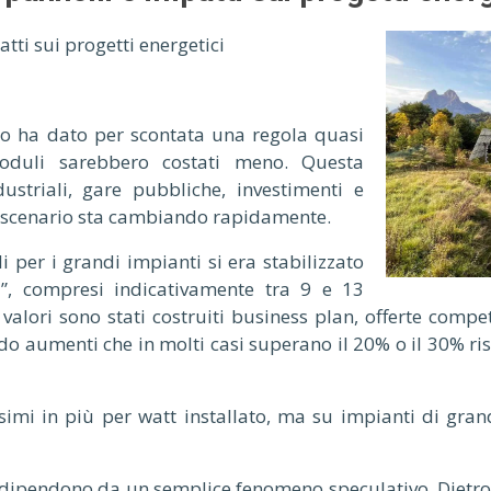
atti sui progetti energetici
ico ha dato per scontata una regola quasi
duli sarebbero costati meno. Questa
ustriali, gare pubbliche, investimenti e
lo scenario sta cambiando rapidamente.
i per i grandi impianti si era stabilizzato
li”, compresi indicativamente tra 9 e 13
valori sono stati costruiti business plan, offerte compe
o aumenti che in molti casi superano il 20% o il 30% rispe
esimi in più per watt installato, ma su impianti di gra
ipendono da un semplice fenomeno speculativo. Dietro 