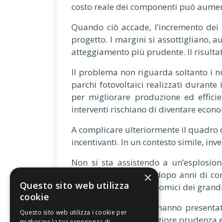
costo reale dei componenti può aumenta
Quando ciò accade, l’incremento dei 
progetto. I margini si assottigliano, 
atteggiamento più prudente. Il risultat
Il problema non riguarda soltanto i n
parchi fotovoltaici realizzati durant
per migliorare produzione ed efficie
interventi rischiano di diventare eco
A complicare ulteriormente il quadro c
incentivanti. In un contesto simile, i
Non si sta assistendo a un’esplosione
industriali. Tuttavia, dopo anni di c
×
Questo sito web utilizza
rilevanti sui conti economici dei grandi
cookie
Per gli operatori che hanno presenta
Questo sito web utilizza i cookie per
decisioni rapide, maggiore prudenza e 
migliorare la tua esperienza di