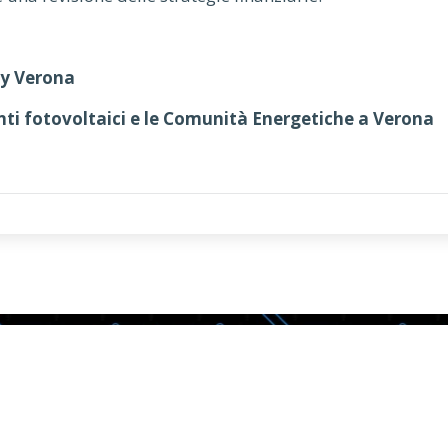
gy Verona
ianti fotovoltaici e le Comunità Energetiche a Verona
CHI SIAMO
COME TI AIUTI
Storia
Analisi dei consum
Obbiettivo
Studio dell'impian