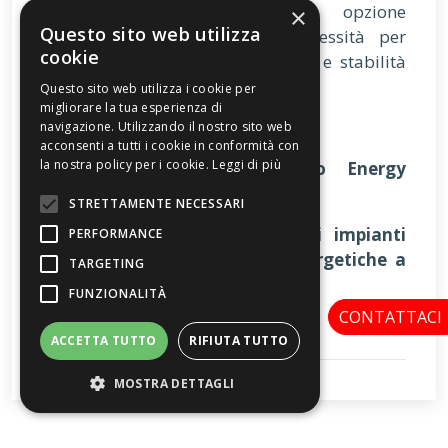
più indicato come semplice opzione
×
Questo sito web utilizza
ambientale, ma come una necessità per
cookie
garantire competitività, sicurezza e stabilità
nel lungo periodo.
Questo sito web utilizza i cookie per
migliorare la tua esperienza di
navigazione. Utilizzando il nostro sito web
acconsenti a tutti i cookie in conformità con
la nostra policy per i cookie.
Leggi di più
Ufficio Comunicazione Studio Energy
Verona
STRETTAMENTE NECESSARI
Contatta gli specialisti per gli impianti
PERFORMANCE
fotovoltaici e le Comunità Energetiche a
TARGETING
Verona
FUNZIONALITÀ
CONTATTACI
ACCETTA TUTTO
RIFIUTA TUTTO
Impianti fotovoltaici Verona
MOSTRA DETTAGLI