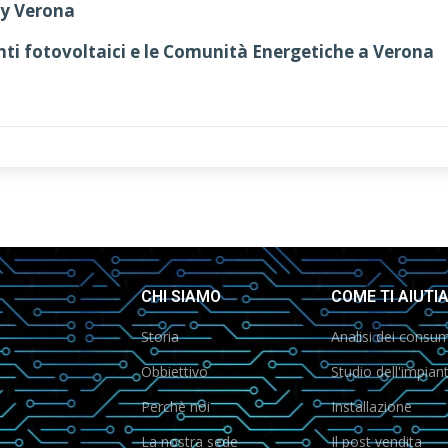
gy Verona
ianti fotovoltaici e le Comunità Energetiche a Verona
CHI SIAMO
COME TI AIUTI
Storia
Analisi dei consum
Obbiettivo
Studio dell'impian
Perchè noi
Installazione
La nostra sede
Il post vendita