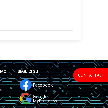
AMO
SEGUICI SU
CONTATTACI
i
Facebook
to
Google
MyBusiness