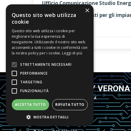
Ufficio Comunicazione Studio Ener
×
Questo sito web utilizza
Contatta gli specialisti per gli imp
cookie
Questo sito web utilizza i cookie per
Impianti fotovoltaici Verona
migliorare la tua esperienza di
navigazione. Utilizzando il nostro sito web
acconsenti a tutti i cookie in conformità con
la nostra policy per i cookie.
Leggi di più
STRETTAMENTE NECESSARI
PERFORMANCE
TARGETING
STUDIO ENERGY VERONA
FUNZIONALITÀ
IMPIANTI FOTOVOLTAICI A VERONA
ACCETTA TUTTO
RIFIUTA TUTTO
Viale Andrea Palladio, 16
MOSTRA DETTAGLI
37138 Verona (VR)