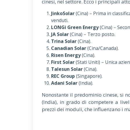
cinesi, nel settore. Ecco i principali at
JinkoSolar
(Cina) – Prima in classifi
venduti.
LONGi Green Energy
(Cina) – Seco
JA Solar
(Cina) – Terzo posto.
Trina Solar
(Cina).
Canadian Solar
(Cina/Canada).
Risen Energy
(Cina).
First Solar
(Stati Uniti) – Unica azie
Talesun Solar
(Cina).
REC Group
(Singapore).
Adani Solar
(India).
Nonostante il predominio cinese, si n
(India), in grado di competere a livel
prezzi dei moduli, che influenzano i ma